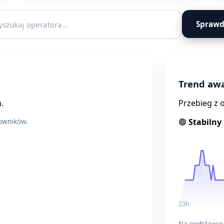
Sprawd
Trend awa
.
Przebieg z 
kowników.
🟢
Stabilny
23h
Na podstawie