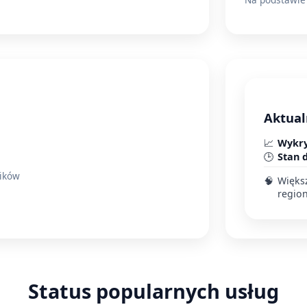
Aktual
📈
Wykry
🕒
Stan 
ników
🧠
Więks
regio
Status popularnych usług