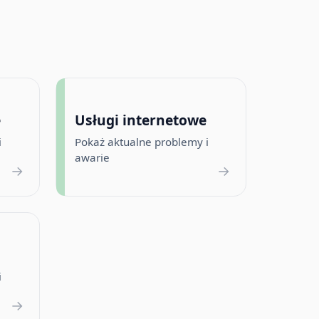
e
Usługi internetowe
i
Pokaż aktualne problemy i
awarie
→
→
i
→