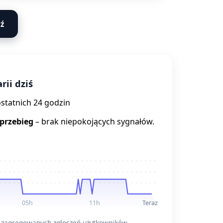
ź
rii dziś
ostatnich 24 godzin
 przebieg
– brak niepokojących sygnałów.
05h
11h
Teraz
 zagregowanych zgłoszeń użytkowników.