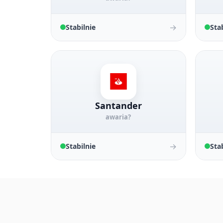
→
Stabilnie
Sta
Santander
awaria?
→
Stabilnie
Sta