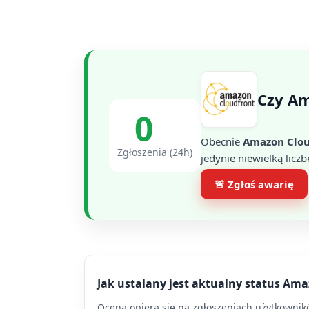
Czy Am
0
Obecnie
Amazon Clo
Zgłoszenia (24h)
jedynie niewielką liczb
🚨 Zgłoś awarię
Jak ustalany jest aktualny status Am
Ocena opiera się na zgłoszeniach użytkowników