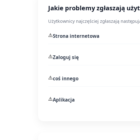
Jakie problemy zgłaszają uż
Użytkownicy najczęściej zgłaszają następu
⚠️
Strona internetowa
⚠️
Zaloguj się
⚠️
coś innego
⚠️
Aplikacja