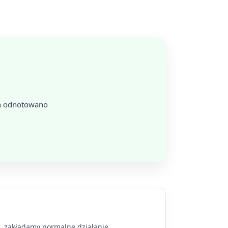
in odnotowano
a, zakładamy normalne działanie.