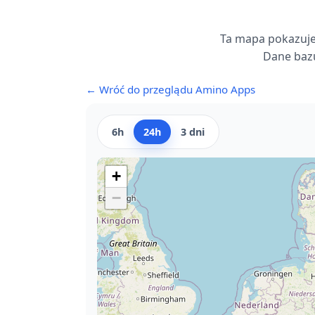
Ta mapa pokazuje
Dane bazu
← Wróć do przeglądu Amino Apps
6h
24h
3 dni
+
−