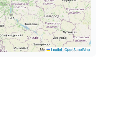
Leaflet
|
OpenStreetMap