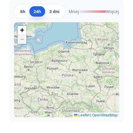
6h
24h
3 dni
Mniej
Więcej
+
−
Leaflet
|
OpenStreetMap