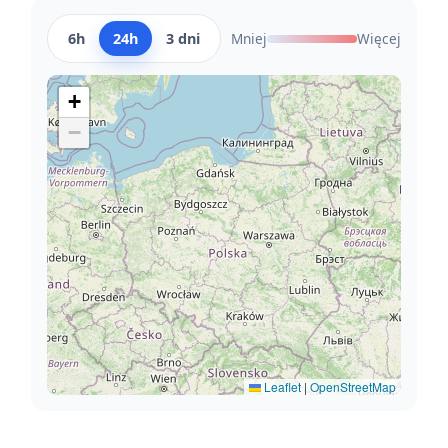
6h
24h
3 dni
Mniej
Więcej
+
−
Leaflet
|
OpenStreetMap