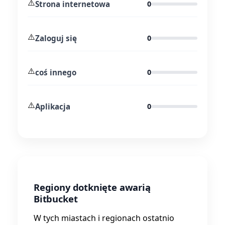
⚠️
Strona internetowa
0
⚠️
Zaloguj się
0
⚠️
coś innego
0
⚠️
Aplikacja
0
Regiony dotknięte awarią
Bitbucket
W tych miastach i regionach ostatnio