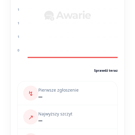
1
1
1
0
Sprawdź teraz
Pierwsze zgłoszenie
↯
—
Najwyższy szczyt
↗
—