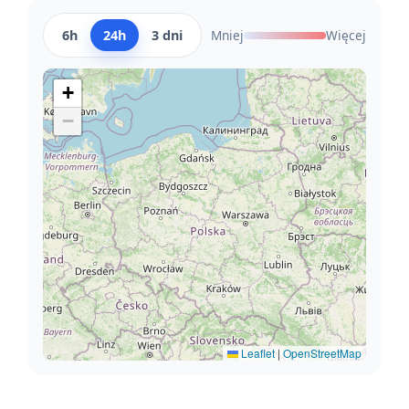
6h
24h
3 dni
Mniej
Więcej
+
−
Leaflet
|
OpenStreetMap