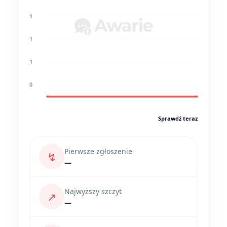
1
1
1
0
Sprawdź teraz
Pierwsze zgłoszenie
↯
—
Najwyższy szczyt
↗
—