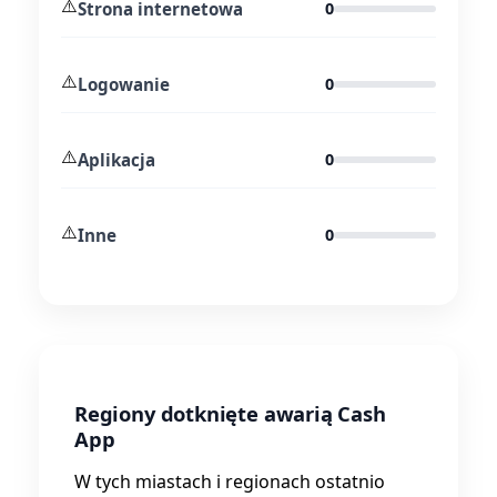
⚠️
Strona internetowa
0
⚠️
Logowanie
0
⚠️
Aplikacja
0
⚠️
Inne
0
Regiony dotknięte awarią Cash
App
W tych miastach i regionach ostatnio