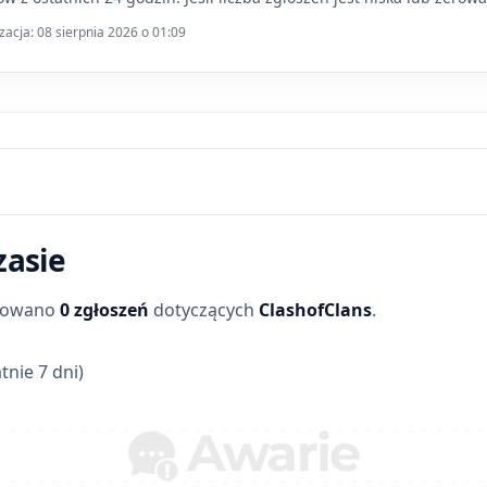
zacja: 08 sierpnia 2026 o 01:09
zasie
trowano
0 zgłoszeń
dotyczących
ClashofClans
.
tnie 7 dni)