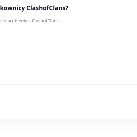
tkownicy ClashofClans?
ące problemy z ClashofClans.