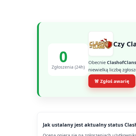
Czy Cl
0
Obecnie
ClashofClan
Zgłoszenia (24h)
niewielką liczbę zgłosz
🚨 Zgłoś awarię
Jak ustalany jest aktualny status Cla
Ocena opiera się na zgłoszeniach użytkowników