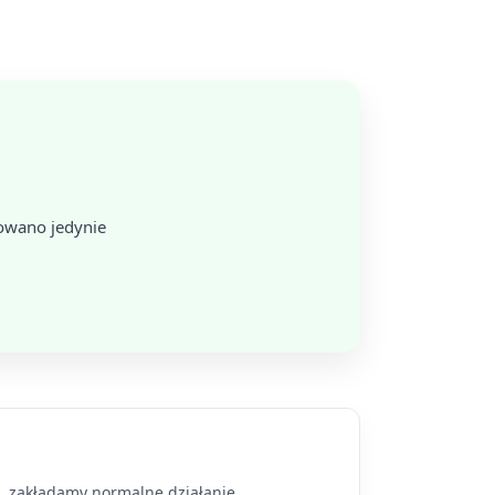
towano jedynie
a, zakładamy normalne działanie.