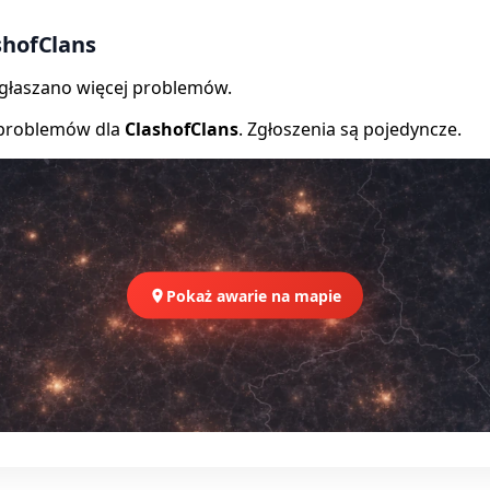
shofClans
zgłaszano więcej problemów.
 problemów dla
ClashofClans
. Zgłoszenia są pojedyncze.
Pokaż awarie na mapie