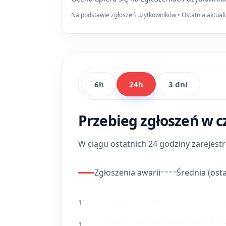
Na podstawie zgłoszeń użytkowników • Ostatnia aktuali
6h
24h
3 dni
Przebieg zgłoszeń w c
W ciągu ostatnich 24 godziny zarejes
Zgłoszenia awarii
Średnia (osta
1
1