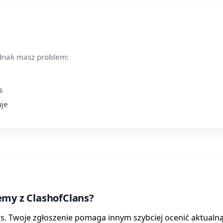
ednak masz problem:
s
uje
emy z ClashofClans?
ans. Twoje zgłoszenie pomaga innym szybciej ocenić aktualn