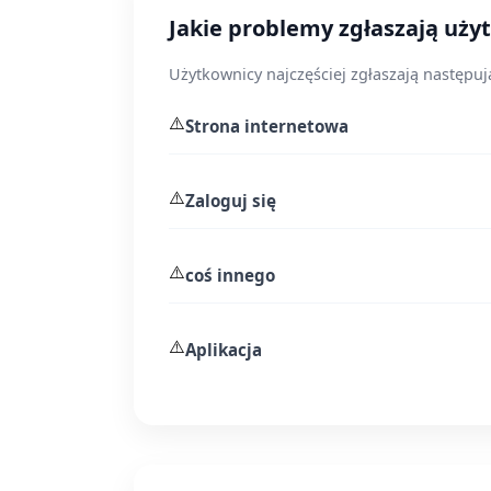
Jakie problemy zgłaszają uży
Użytkownicy najczęściej zgłaszają następuj
⚠️
Strona internetowa
⚠️
Zaloguj się
⚠️
coś innego
⚠️
Aplikacja