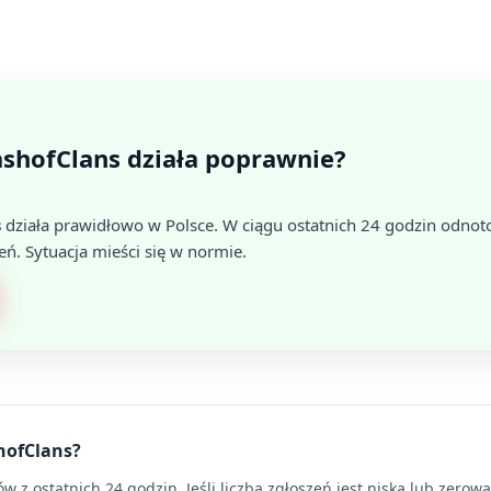
ashofClans działa poprawnie?
s
działa prawidłowo w Polsce. W ciągu ostatnich 24 godzin odno
eń. Sytuacja mieści się w normie.
shofClans?
 z ostatnich 24 godzin. Jeśli liczba zgłoszeń jest niska lub zerow