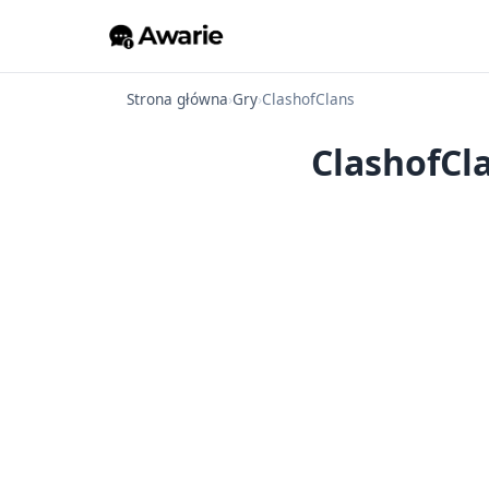
Strona główna
›
Gry
›
ClashofClans
ClashofCla