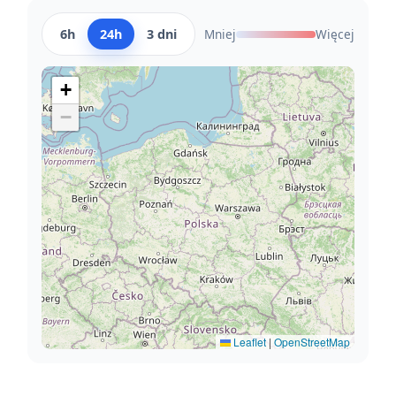
6h
24h
3 dni
Mniej
Więcej
+
−
Leaflet
|
OpenStreetMap