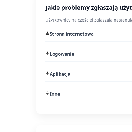
Jakie problemy zgłaszają uż
Użytkownicy najczęściej zgłaszają następu
⚠️
Strona internetowa
⚠️
Logowanie
⚠️
Aplikacja
⚠️
Inne