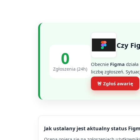
Czy Fi
0
Obecnie
Figma
działa
Zgłoszenia (24h)
liczbę zgłoszeń. Sytuac
🚨 Zgłoś awarię
Jak ustalany jest aktualny status Fig
Ocena opiera się na zgłoszeniach użytkowników