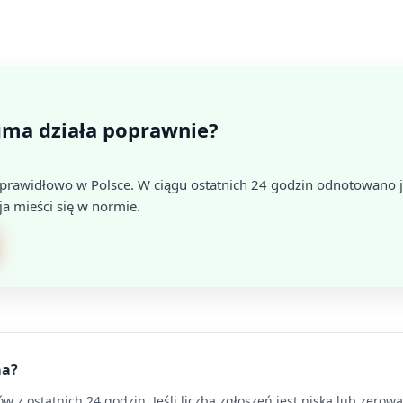
gma działa poprawnie?
 prawidłowo w Polsce. W ciągu ostatnich 24 godzin odnotowano j
ja mieści się w normie.
ma?
 z ostatnich 24 godzin. Jeśli liczba zgłoszeń jest niska lub zerow