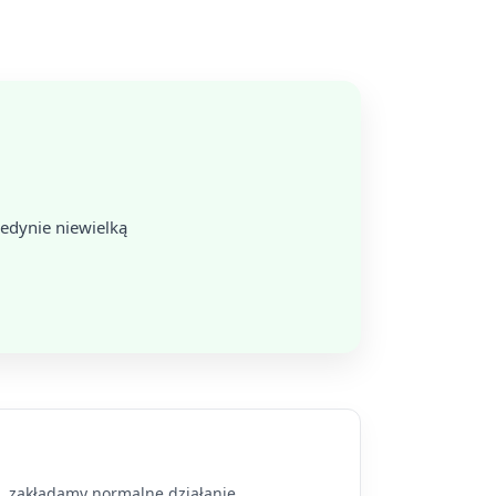
edynie niewielką
a, zakładamy normalne działanie.