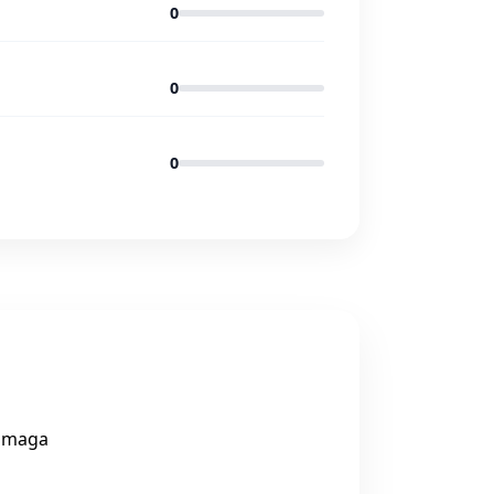
0
0
0
pomaga