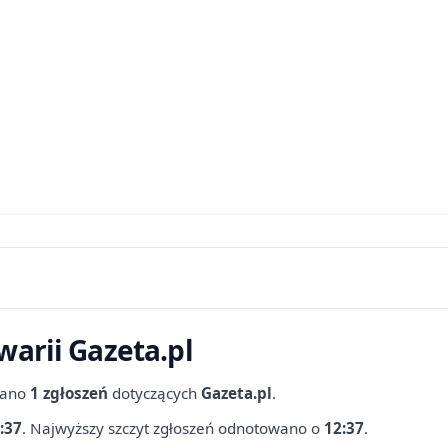
warii Gazeta.pl
wano
1 zgłoszeń
dotyczących
Gazeta.pl
.
:37
.
Najwyższy szczyt zgłoszeń odnotowano o
12:37
.