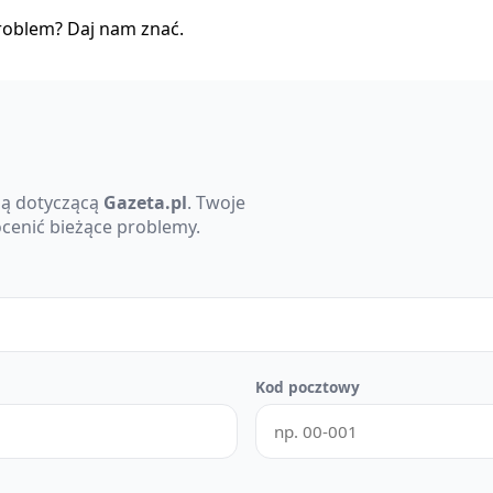
roblem? Daj nam znać.
ę
cją dotyczącą
Gazeta.pl
. Twoje
cenić bieżące problemy.
Kod pocztowy