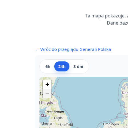
Ta mapa pokazuje, 
Dane bazu
← Wróć do przeglądu Generali Polska
6h
24h
3 dni
+
−