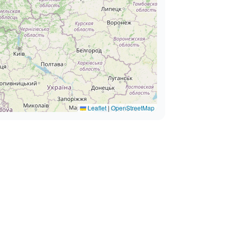
Leaflet
|
OpenStreetMap