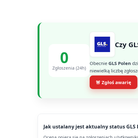
Czy GL
0
Obecnie
GLS Polen
dzi
Zgłoszenia (24h)
niewielką liczbę zgłosz
🚨 Zgłoś awarię
Jak ustalany jest aktualny status GLS
Ocena opiera się na zgłoszeniach użytkowników