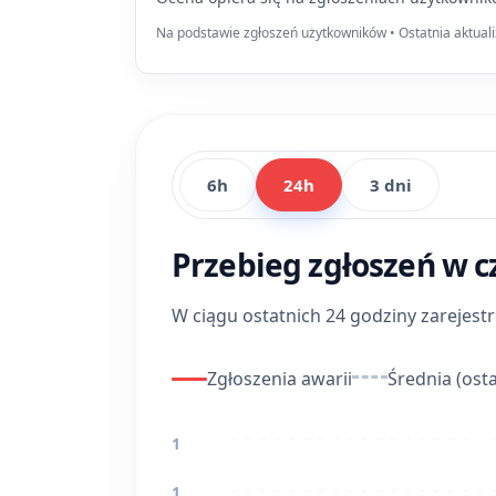
Na podstawie zgłoszeń użytkowników • Ostatnia aktuali
6h
24h
3 dni
Przebieg zgłoszeń w c
W ciągu ostatnich 24 godziny zarejes
Zgłoszenia awarii
Średnia (osta
1
1