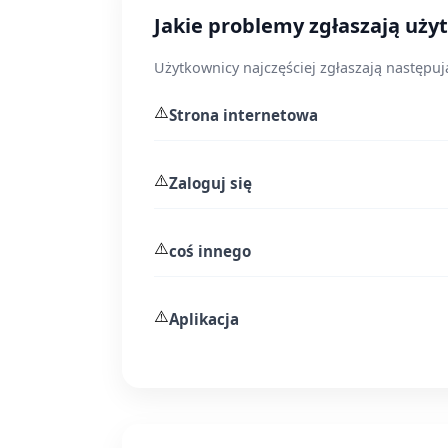
Jakie problemy zgłaszają uży
Użytkownicy najczęściej zgłaszają następu
⚠️
Strona internetowa
⚠️
Zaloguj się
⚠️
coś innego
⚠️
Aplikacja