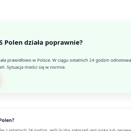
S Polen działa poprawnie?
ała prawidłowo w Polsce. W ciągu ostatnich 24 godzin odnotowa
eń. Sytuacja mieści się w normie.
 Polen?
 z ostatnich 24 godzin. Jeśli liczba zgłoszeń jest niska lub zerow