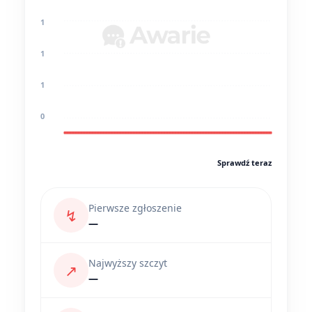
1
1
1
0
Sprawdź teraz
Pierwsze zgłoszenie
↯
—
Najwyższy szczyt
↗
—