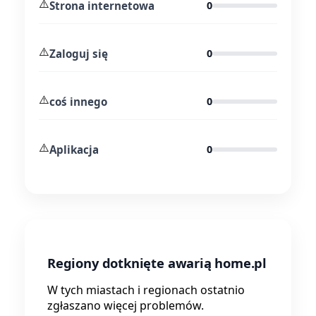
⚠️
Strona internetowa
0
⚠️
Zaloguj się
0
⚠️
coś innego
0
⚠️
Aplikacja
0
Regiony dotknięte awarią home.pl
W tych miastach i regionach ostatnio
zgłaszano więcej problemów.