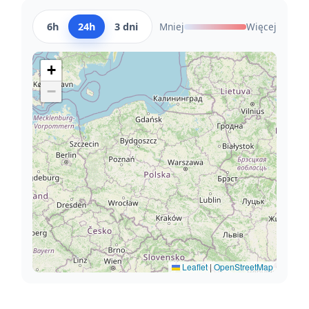
6h
24h
3 dni
Mniej
Więcej
+
−
Leaflet
|
OpenStreetMap