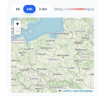
6h
24h
3 dni
Mniej
Więcej
+
−
Leaflet
|
OpenStreetMap