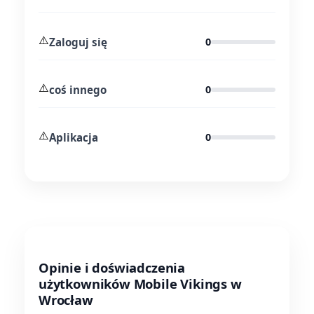
⚠️
Zaloguj się
0
⚠️
coś innego
0
⚠️
Aplikacja
0
Opinie i doświadczenia
użytkowników Mobile Vikings w
Wrocław