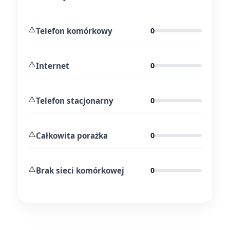
⚠️
Telefon komórkowy
0
⚠️
Internet
0
⚠️
Telefon stacjonarny
0
⚠️
Całkowita porażka
0
⚠️
Brak sieci komórkowej
0