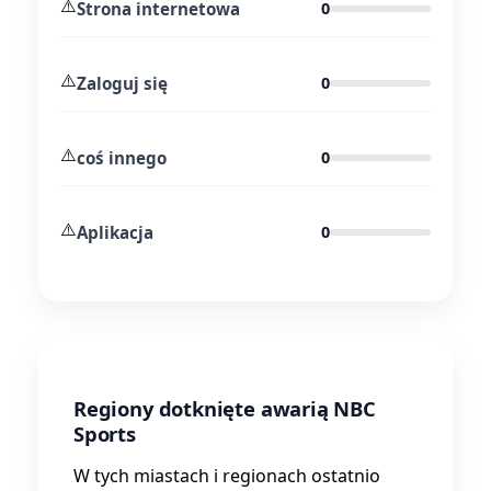
⚠️
Strona internetowa
0
⚠️
Zaloguj się
0
⚠️
coś innego
0
⚠️
Aplikacja
0
Regiony dotknięte awarią NBC
Sports
W tych miastach i regionach ostatnio