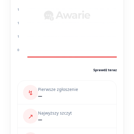
1
1
1
0
Sprawdź teraz
Pierwsze zgłoszenie
↯
—
Najwyższy szczyt
↗
—