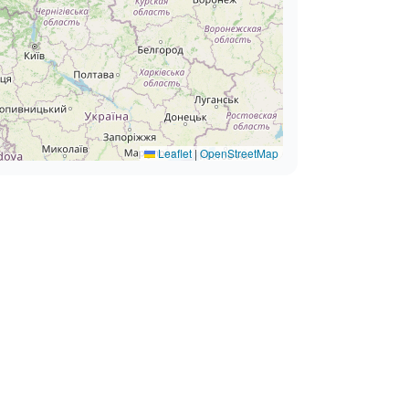
Leaflet
|
OpenStreetMap