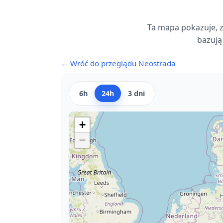
Ta mapa pokazuje, z
bazują
← Wróć do przeglądu Neostrada
6h
24h
3 dni
+
−