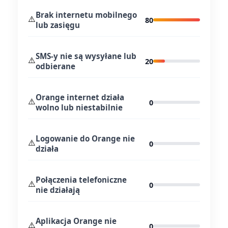
Brak internetu mobilnego
⚠️
80
lub zasięgu
SMS-y nie są wysyłane lub
⚠️
20
odbierane
Orange internet działa
⚠️
0
wolno lub niestabilnie
Logowanie do Orange nie
⚠️
0
działa
Połączenia telefoniczne
⚠️
0
nie działają
Aplikacja Orange nie
⚠️
0