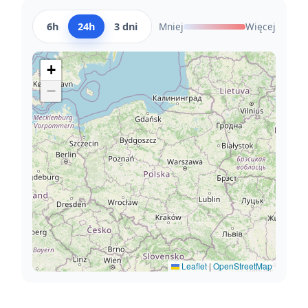
6h
24h
3 dni
Mniej
Więcej
+
−
Leaflet
|
OpenStreetMap