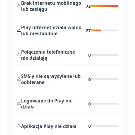
Brak internetu mobilnego
⚠️
73
lub zasięgu
Play internet działa wolno
⚠️
27
lub niestabilnie
Połączenia telefoniczne
⚠️
0
nie działają
SMS-y nie są wysyłane lub
⚠️
0
odbierane
Logowanie do Play nie
⚠️
0
działa
⚠️
Aplikacja Play nie działa
0