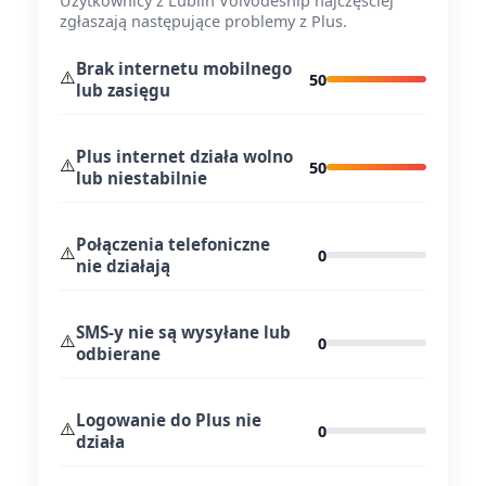
Użytkownicy z Lublin Voivodeship najczęściej
zgłaszają następujące problemy z Plus.
Brak internetu mobilnego
⚠️
50
lub zasięgu
Plus internet działa wolno
⚠️
50
lub niestabilnie
Połączenia telefoniczne
⚠️
0
nie działają
SMS-y nie są wysyłane lub
⚠️
0
odbierane
Logowanie do Plus nie
⚠️
0
działa