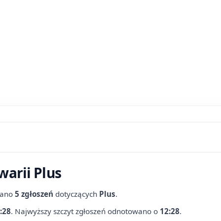
warii Plus
wano
5 zgłoszeń
dotyczących
Plus
.
:28
.
Najwyższy szczyt zgłoszeń odnotowano o
12:28
.