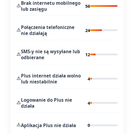
Brak internetu mobilnego
⚠️
56
lub zasięgu
Połączenia telefoniczne
⚠️
24
nie działają
SMS-y nie są wysyłane lub
⚠️
12
odbierane
Plus internet działa wolno
⚠️
4
lub niestabilnie
Logowanie do Plus nie
⚠️
4
działa
⚠️
Aplikacja Plus nie działa
0