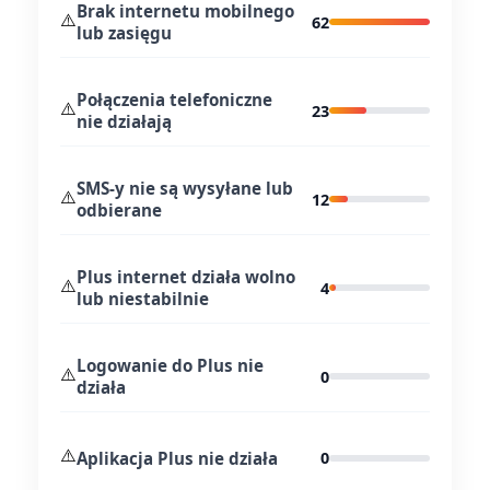
Brak internetu mobilnego
⚠️
62
lub zasięgu
Połączenia telefoniczne
⚠️
23
nie działają
SMS-y nie są wysyłane lub
⚠️
12
odbierane
Plus internet działa wolno
⚠️
4
lub niestabilnie
Logowanie do Plus nie
⚠️
0
działa
⚠️
Aplikacja Plus nie działa
0