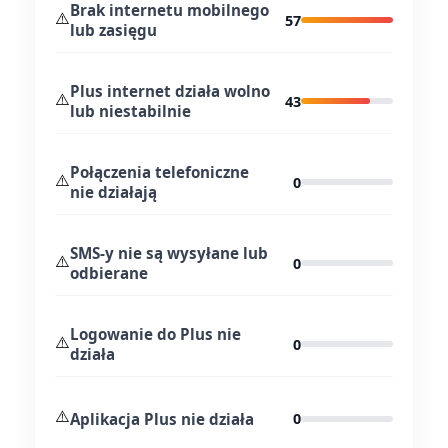
Brak internetu mobilnego
⚠️
57
lub zasięgu
Plus internet działa wolno
⚠️
43
lub niestabilnie
Połączenia telefoniczne
⚠️
0
nie działają
SMS-y nie są wysyłane lub
⚠️
0
odbierane
Logowanie do Plus nie
⚠️
0
działa
⚠️
Aplikacja Plus nie działa
0