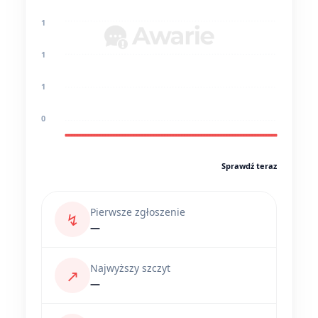
1
1
1
0
Sprawdź teraz
Pierwsze zgłoszenie
↯
—
Najwyższy szczyt
↗
—