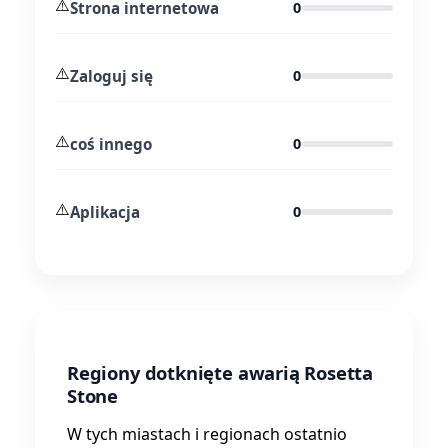
⚠️
Strona internetowa
0
⚠️
Zaloguj się
0
⚠️
coś innego
0
⚠️
Aplikacja
0
Regiony dotknięte awarią Rosetta
Stone
W tych miastach i regionach ostatnio