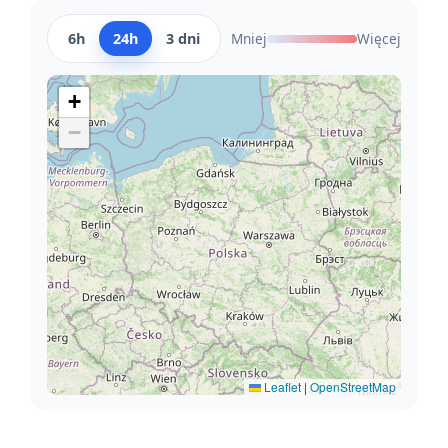
6h
24h
3 dni
Mniej
Więcej
+
−
Leaflet
|
OpenStreetMap