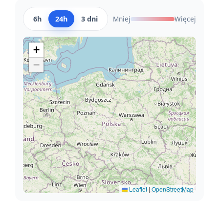
6h
24h
3 dni
Mniej
Więcej
+
−
Leaflet
|
OpenStreetMap