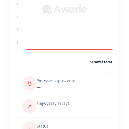
1
1
1
0
Sprawdź teraz
Pierwsze zgłoszenie
↯
—
Najwyższy szczyt
↗
—
Status