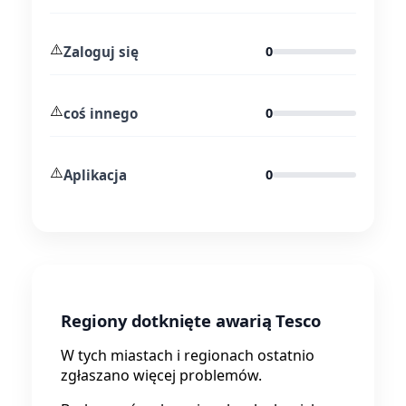
⚠️
Zaloguj się
0
⚠️
coś innego
0
⚠️
Aplikacja
0
Regiony dotknięte awarią Tesco
W tych miastach i regionach ostatnio
zgłaszano więcej problemów.