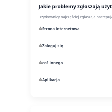
Jakie problemy zgłaszają uży
Użytkownicy najczęściej zgłaszają następuj
⚠️
Strona internetowa
⚠️
Zaloguj się
⚠️
coś innego
⚠️
Aplikacja