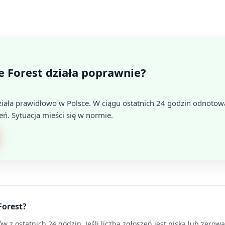
e Forest działa poprawnie?
iała prawidłowo w Polsce. W ciągu ostatnich 24 godzin odnotow
eń. Sytuacja mieści się w normie.
Forest?
 z ostatnich 24 godzin. Jeśli liczba zgłoszeń jest niska lub zerow