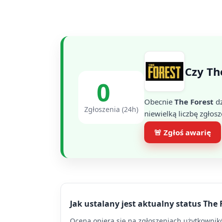
Czy Th
0
Obecnie
The Forest
dz
Zgłoszenia (24h)
niewielką liczbę zgłosz
🚨 Zgłoś awarię
Jak ustalany jest aktualny status The 
Ocena opiera się na zgłoszeniach użytkowników