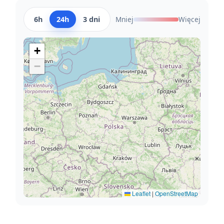
6h
24h
3 dni
Mniej
Więcej
+
−
Leaflet
|
OpenStreetMap