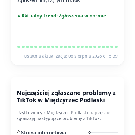
zgłoszeń
dotyczących
TikTok
.
●
Aktualny trend:
Zgłoszenia w normie
Ostatnia aktualizacja: 08 sierpnia 2026 o 15:39
Najczęściej zgłaszane problemy z
TikTok w Międzyrzec Podlaski
Użytkownicy z Międzyrzec Podlaski najczęściej
zgłaszają następujące problemy z TikTok.
⚠️
Strona internetowa
0