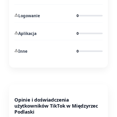
⚠️
Logowanie
0
⚠️
Aplikacja
0
⚠️
Inne
0
Opinie i doświadczenia
użytkowników TikTok w Międzyrzec
Podlaski