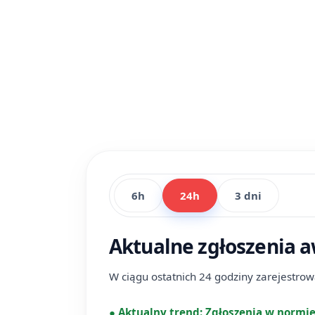
6h
24h
3 dni
Aktualne zgłoszenia a
W ciągu ostatnich 24 godziny zarejestro
●
Aktualny trend:
Zgłoszenia w normi