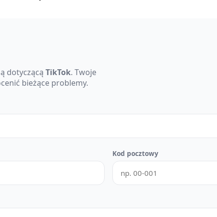
ę
cją dotyczącą
TikTok
. Twoje
cenić bieżące problemy.
Kod pocztowy