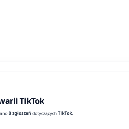
warii TikTok
wano
0 zgłoszeń
dotyczących
TikTok
.
e