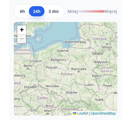
6h
24h
3 dni
Mniej
Więcej
+
−
Leaflet
|
OpenStreetMap