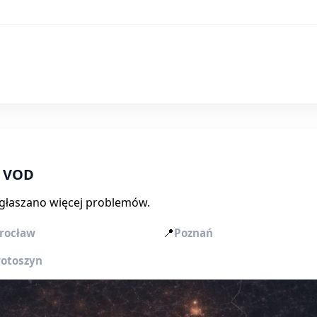
P VOD
zgłaszano więcej problemów.
📍
rocław
Poznań
rotoszyn