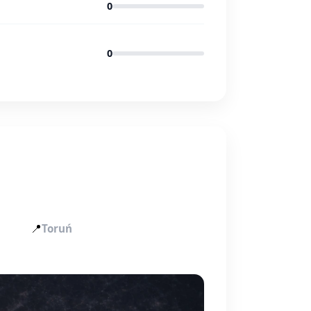
0
0
📍
Toruń