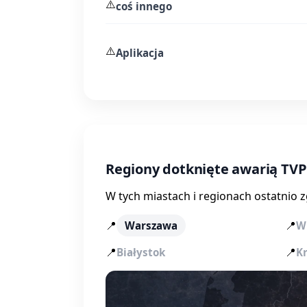
⚠️
coś innego
⚠️
Aplikacja
Regiony dotknięte awarią TV
W tych miastach i regionach ostatnio 
📍
📍
Warszawa
W
📍
📍
Białystok
K