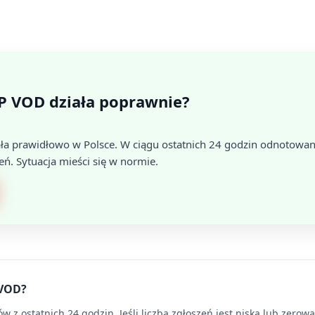
P VOD działa poprawnie?
ła prawidłowo w Polsce. W ciągu ostatnich 24 godzin odnotowan
eń. Sytuacja mieści się w normie.
 VOD?
 z ostatnich 24 godzin. Jeśli liczba zgłoszeń jest niska lub zerow