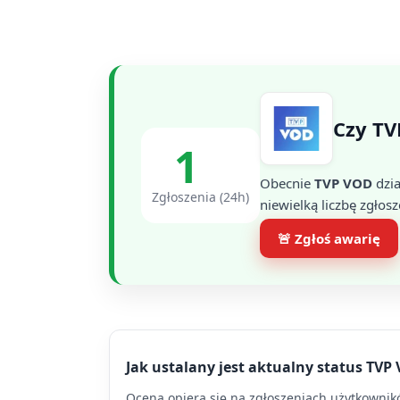
Czy TV
1
Obecnie
TVP VOD
dzia
Zgłoszenia (24h)
niewielką liczbę zgłosz
🚨 Zgłoś awarię
Jak ustalany jest aktualny status TVP
Ocena opiera się na zgłoszeniach użytkowników