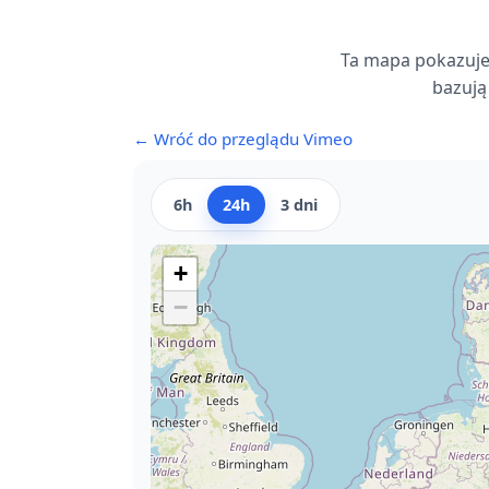
Ta mapa pokazuje,
bazują
← Wróć do przeglądu Vimeo
6h
24h
3 dni
+
−