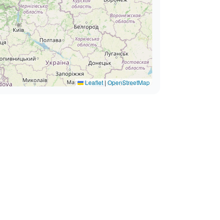
Leaflet
|
OpenStreetMap