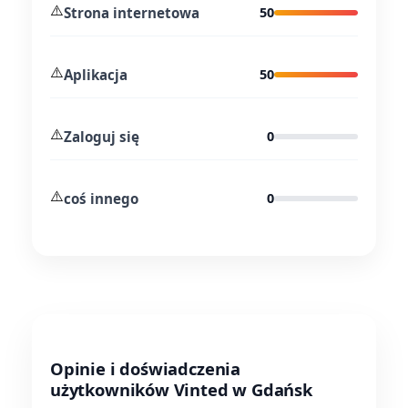
⚠️
Strona internetowa
50
⚠️
Aplikacja
50
⚠️
Zaloguj się
0
⚠️
coś innego
0
Opinie i doświadczenia
użytkowników Vinted w Gdańsk