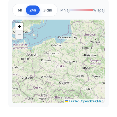
6h
24h
3 dni
Mniej
Więcej
+
−
Leaflet
|
OpenStreetMap