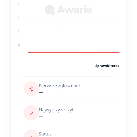
1
1
1
0
Sprawdź teraz
Pierwsze zgłoszenie
↯
—
Najwyższy szczyt
↗
—
Status