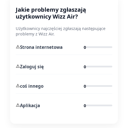
Jakie problemy zgłaszają
użytkownicy Wizz Air?
Użytkownicy najczęściej zgłaszają następujące
problemy z Wizz Air.
⚠️
Strona internetowa
0
⚠️
Zaloguj się
0
⚠️
coś innego
0
⚠️
Aplikacja
0