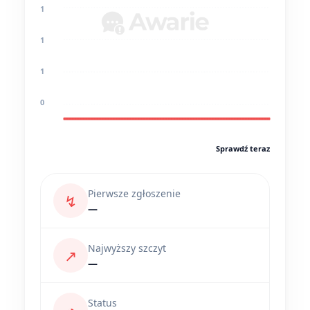
1
1
1
0
Sprawdź teraz
Pierwsze zgłoszenie
↯
—
Najwyższy szczyt
↗
—
Status