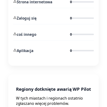
⚠️
Strona internetowa
0
⚠️
Zaloguj się
0
⚠️
coś innego
0
⚠️
Aplikacja
0
Regiony dotknięte awarią WP Pilot
W tych miastach i regionach ostatnio
zgłaszano więcej problemów.