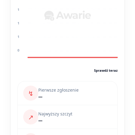
1
1
1
0
Sprawdź teraz
Pierwsze zgłoszenie
↯
—
Najwyższy szczyt
↗
—