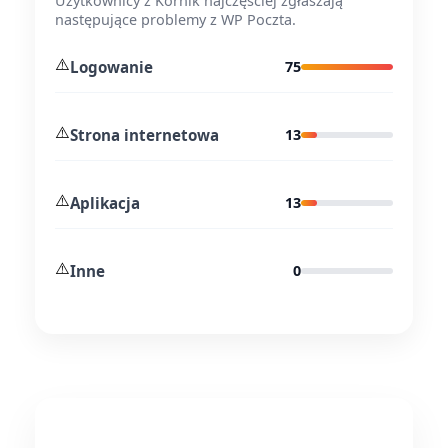
Użytkownicy z Kórnik najczęściej zgłaszają
następujące problemy z WP Poczta.
⚠️
Logowanie
75
⚠️
Strona internetowa
13
⚠️
Aplikacja
13
⚠️
Inne
0