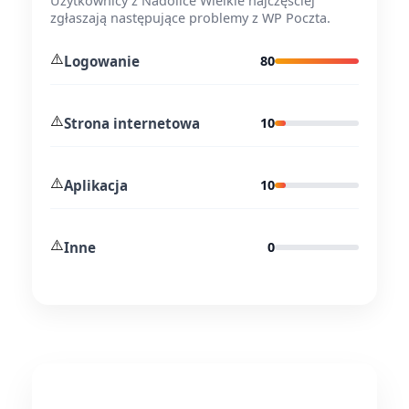
Użytkownicy z Nadolice Wielkie najczęściej
zgłaszają następujące problemy z WP Poczta.
⚠️
Logowanie
80
⚠️
Strona internetowa
10
⚠️
Aplikacja
10
⚠️
Inne
0