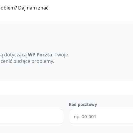
roblem? Daj nam znać.
ę
cją dotyczącą
WP Poczta
. Twoje
cenić bieżące problemy.
Kod pocztowy