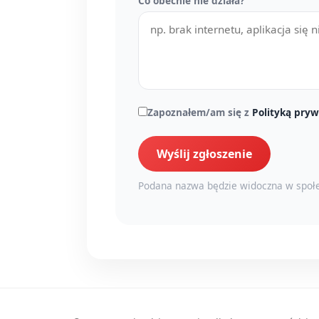
Co obecnie nie działa?
Zapoznałem/am się z
Polityką pryw
Wyślij zgłoszenie
Podana nazwa będzie widoczna w społe