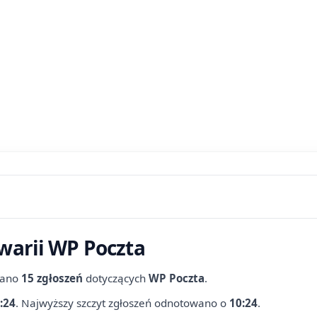
warii WP Poczta
wano
15 zgłoszeń
dotyczących
WP Poczta
.
:24
.
Najwyższy szczyt zgłoszeń odnotowano o
10:24
.