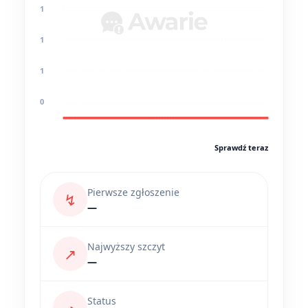
1
1
1
0
Sprawdź teraz
Pierwsze zgłoszenie
↯
—
Najwyższy szczyt
↗
—
Status