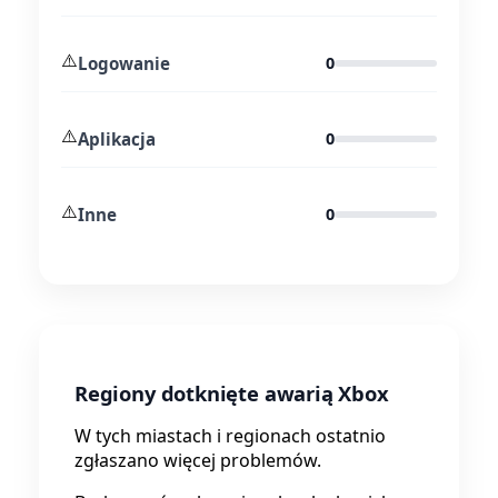
⚠️
Logowanie
0
⚠️
Aplikacja
0
⚠️
Inne
0
Regiony dotknięte awarią Xbox
W tych miastach i regionach ostatnio
zgłaszano więcej problemów.