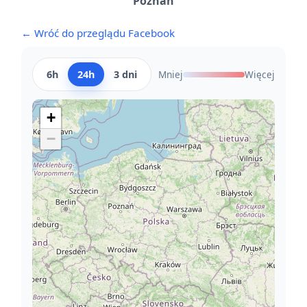
Poznań
← Wróć do przeglądu Facebook
6h
24h
3 dni
Mniej
Więcej
+
−